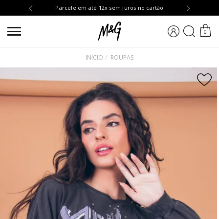
OMPRA10
Parcele em até 12x sem juros no cartão
BUSCA
0
INÍCIO
ROUPAS