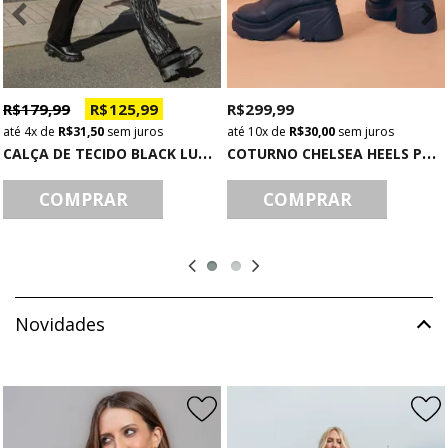
R$ 179,99
R$ 125,99
R$ 299,99
4x
de
R$ 31,50
sem juros
10x
de
R$ 30,00
sem juros
C
ALÇA DE TECIDO BLACK LUX STRIPES
C
OTURNO CHELSEA HEELS PRETO
COMPRAR
COMPRAR
Novidades