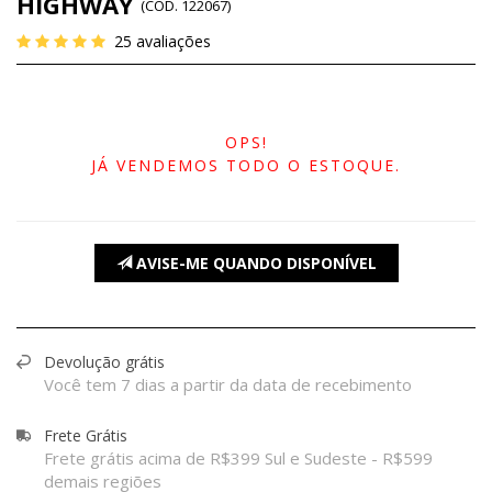
HIGHWAY
(
CÓD.
122067
)
25
avaliações
OPS!
JÁ VENDEMOS TODO O ESTOQUE.
AVISE-ME QUANDO DISPONÍVEL
Devolução grátis
Você tem 7 dias a partir da data de recebimento
Frete Grátis
Frete grátis acima de R$399 Sul e Sudeste - R$599
demais regiões