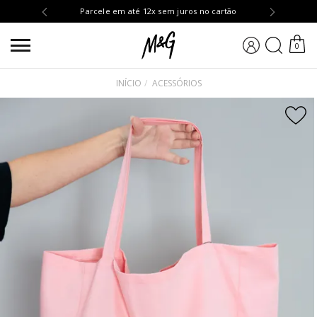
OMPRA10
Parcele em até 12x sem juros no cartão
BUSCA
0
INÍCIO
ACESSÓRIOS