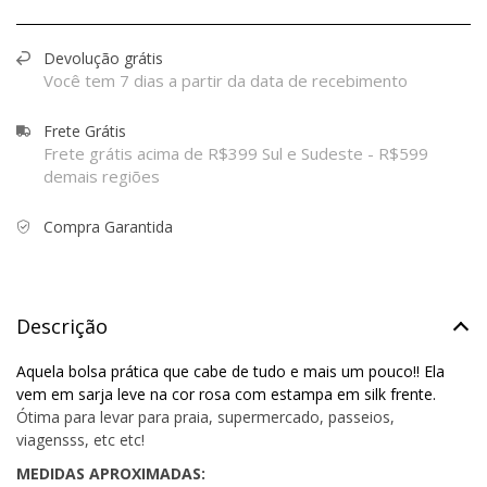
Devolução grátis
Você tem 7 dias a partir da data de recebimento
Frete Grátis
Frete grátis acima de R$399 Sul e Sudeste - R$599
demais regiões
Compra Garantida
Descrição
Aquela bolsa prática que cabe de tudo e mais um pouco!! Ela
vem em sarja leve na cor rosa com estampa em silk frente.
Ótima para levar para praia, supermercado, passeios,
viagensss, etc etc!
MEDIDAS APROXIMADAS: