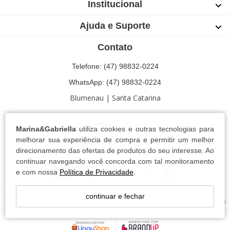
Institucional
Ajuda e Suporte
Contato
Telefone: (47) 98832-0224
WhatsApp: (47) 98832-0224
Blumenau | Santa Catarina
Marina&Gabriella
utiliza cookies e outras tecnologias para
melhorar sua experiência de compra e permitir um melhor
direcionamento das ofertas de produtos do seu interesse. Ao
continuar navegando você concorda com tal monitoramento
e com nossa
Política de Privacidade
.
Marina e Gabriella Conf. e Com. Textil LTDA - 13.744.102/0001-63
continuar e fechar
Rua Ricardo Paul,76 Bairro Escola Agrícola - Blumenau - SC - CEP: 89037-680