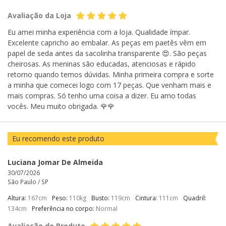
Avaliação da Loja
Eu amei minha experiência com a loja. Qualidade ímpar.
Excelente capricho ao embalar. As peças em paetês vêm em
papel de seda antes da sacolinha transparente 😍. São peças
cheirosas. As meninas são educadas, atenciosas e rápido
retorno quando temos dúvidas. Minha primeira compra e sorte
a minha que comecei logo com 17 peças. Que venham mais e
mais compras. Só tenho uma coisa a dizer. Eu amo todas
vocês. Meu muito obrigada. 🌹🌹
Eu recomendo este produto
Luciana Jomar De Almeida
30/07/2026
São Paulo /
SP
Altura:
167cm
Peso:
110kg
Busto:
119cm
Cintura:
111cm
Quadril:
134cm
Preferência no corpo:
Normal
Avaliação do Produto