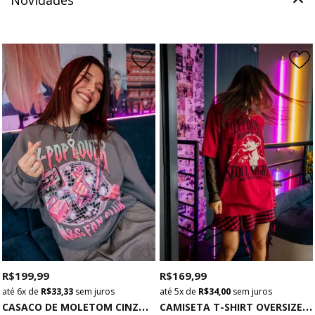
Novidades
R$ 199,99
R$ 169,99
6x
de
R$ 33,33
sem juros
5x
de
R$ 34,00
sem juros
C
ASACO DE MOLETOM CINZA K-POP LOVER
C
AMISETA T-SHIRT OVERSIZED VERMELHA EUPHORIA