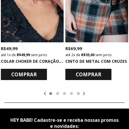
R$ 49,99
R$ 69,99
1x
de
R$ 49,99
sem juros
2x
de
R$ 35,00
sem juros
C
OLAR CHOKER DE CORAÇÃO PRATA
CINTO DE METAL COM CRUZES
COMPRAR
COMPRAR
HEY BABE! Cadastre-se e receba nossas promos
e novidades: