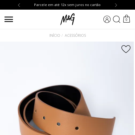
OMPRA10
Parcele em até 12x sem juros no cartão
BUSCA
0
INÍCIO
ACESSÓRIOS