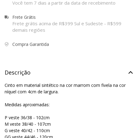
Você tem 7 dias a partir da data de recebimento
Frete Grátis
Frete grátis acima de R$399 Sul e Sudeste - R$599
demais regiões
Compra Garantida
Descrição
Cinto em material sintético na cor marrom com fivela na cor
níquel com 4cm de largura.
Medidas aproximadas:
P veste 36/38 - 102cm
M veste 38/40 - 107cm
G veste 40/42 - 110cm
GG veste 44/46 - 120cm