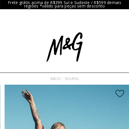
Frete grátis acima de R$399 Sul e Sudeste / R$599 demais
regiões *válido para peças sem desconto
INÍCIO
ROUPAS