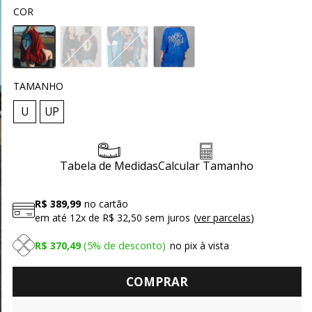
COR
TAMANHO
U
UP
Tabela de Medidas
Calcular Tamanho
R$ 389,99
no cartão
em até
12x
de
R$ 32,50
sem juros
ver parcelas
R$ 370,49
5%
de desconto
no pix à vista
COMPRAR