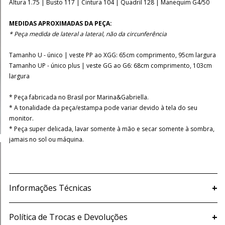
Altura 1.75 | Busto 117 | Cintura 104 | Quadril 128 | Manequim G4/50
MEDIDAS APROXIMADAS DA PEÇA:
* Peça medida de lateral a lateral, não da circunferência
Tamanho U - único | veste PP ao XGG: 65cm comprimento, 95cm largura
Tamanho UP - único plus | veste GG ao G6: 68cm comprimento, 103cm
largura
* Peça fabricada no Brasil por Marina&Gabriella.
* A tonalidade da peça/estampa pode variar devido à tela do seu
monitor.
* Peça super delicada, lavar somente à mão e secar somente à sombra,
jamais no sol ou máquina.
+
Informações Técnicas
+
Política de Trocas e Devoluções