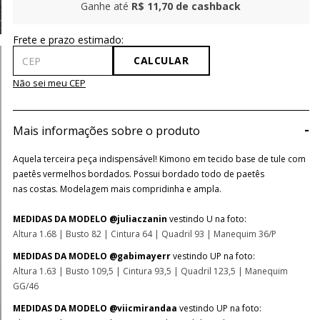
Ganhe até
R$ 11,70
de cashback
CALCULAR
Não sei meu CEP
-
Mais informações sobre o produto
Aquela terceira peça indispensável! Kimono em tecido base de tule com
paetês vermelhos bordados. Possui bordado todo de paetês
nas costas. Modelagem mais compridinha e ampla.
MEDIDAS DA MODELO @juliaczanin
vestindo U na foto:
Altura 1.68 | Busto 82 | Cintura 64 | Quadril 93 | Manequim 36/P
MEDIDAS DA MODELO @gabimayerr
vestindo UP na foto:
Altura 1.63 | Busto 109,5 | Cintura 93,5 | Quadril 123,5 | Manequim
GG/46
MEDIDAS DA MODELO @viicmirandaa
vestindo UP na foto: