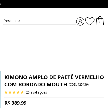
Troca simples e grátis :)
clique aqui
BUSCA
0
KIMONO AMPLO DE PAETÊ VERMELHO
COM BORDADO MOUTH
(
CÓD.
125139
)
26
avaliações
R$ 389,99