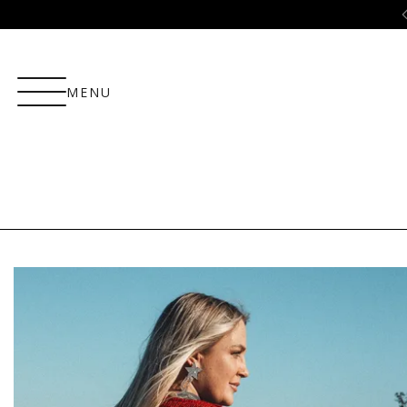
ão
5% OFF no PIX!
MENU