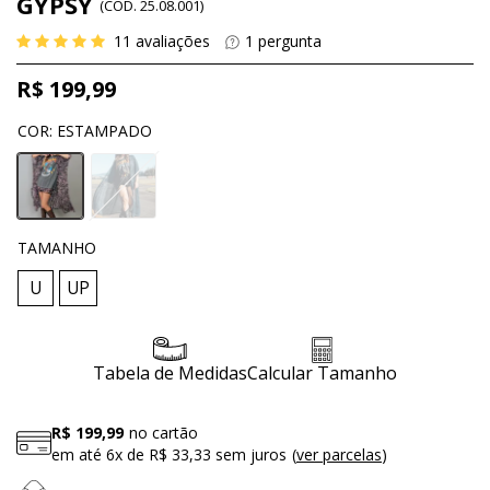
GYPSY
(
CÓD.
25.08.001
)
11
avaliações
1
pergunta
R$ 199,99
COR
:
ESTAMPADO
TAMANHO
U
UP
Tabela de Medidas
Calcular Tamanho
R$ 199,99
no cartão
em até
6x
de
R$ 33,33
sem juros
ver parcelas