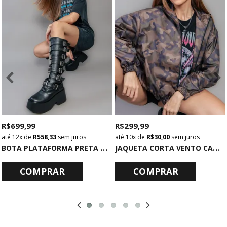
R$ 699,99
R$ 299,99
12x
de
R$ 58,33
sem juros
10x
de
R$ 30,00
sem juros
B
OTA PLATAFORMA PRETA COM METAIS
J
AQUETA CORTA VENTO CAMUFLADA
COMPRAR
COMPRAR