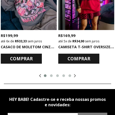
R$ 199,99
R$ 169,99
6x
de
R$ 33,33
sem juros
5x
de
R$ 34,00
sem juros
C
ASACO DE MOLETOM CINZA K-POP LOVER
C
AMISETA T-SHIRT OVERSIZED VERMELHA EUPHORIA
COMPRAR
COMPRAR
HEY BABE! Cadastre-se e receba nossas promos
e novidades: