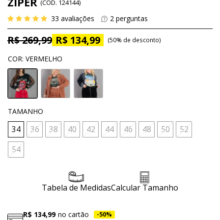
ZÍPER
(
CÓD.
124144
)
33
avaliações
2
perguntas
R$ 269,99
R$ 134,99
50%
de desconto
COR
:
VERMELHO
TAMANHO
34
36
38
40
42
44
46
48
50
52
54
Tabela de Medidas
Calcular Tamanho
R$ 134,99
no cartão
50%