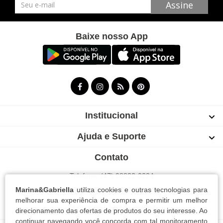
Newsletter
Assine
Baixe nosso App
Institucional
Ajuda e Suporte
Contato
Telefone: (47) 98832-0224
Marina&Gabriella
utiliza cookies e outras tecnologias para
WhatsApp: (47) 98832-0224
melhorar sua experiência de compra e permitir um melhor
Blumenau | Santa Catarina
direcionamento das ofertas de produtos do seu interesse. Ao
continuar navegando você concorda com tal monitoramento