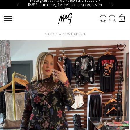
Frete grátis acima de R$399 Sul e Sudeste /
R$599 demais regiões *válido para peças sem
Troc
desconto
BUSCA
0
INÍCIO
★ NOVIDADES ★