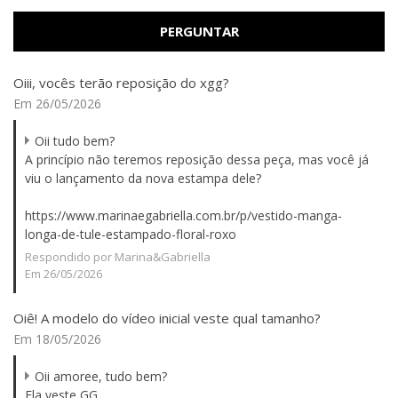
PERGUNTAR
Oiii, vocês terão reposição do xgg?
Em 26/05/2026
Oii tudo bem?
A princípio não teremos reposição dessa peça, mas você já
viu o lançamento da nova estampa dele?
https://www.marinaegabriella.com.br/p/vestido-manga-
longa-de-tule-estampado-floral-roxo
Respondido por Marina&Gabriella
Em 26/05/2026
Oiê! A modelo do vídeo inicial veste qual tamanho?
Em 18/05/2026
Oii amoree, tudo bem?
Ela veste GG.