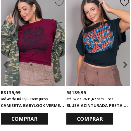
R$ 139,99
R$ 189,99
4x
de
R$ 35,00
sem juros
6x
de
R$ 31,67
sem juros
C
AMISETA BABYLOOK VERMELHA LOVE DREAMS
B
LUSA ACINTURADA PRETA PERMISSION
COMPRAR
COMPRAR