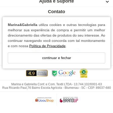
Ajuda e Suporte
Contato
Telefone: (47) 98832-0224
Marina&Gabriella
utiliza cookies e outras tecnologias para
WhatsApp: (47) 98832-0224
melhorar sua experiência de compra e permitir um melhor
direcionamento das ofertas de produtos do seu interesse. Ao
Blumenau | Santa Catarina
continuar navegando você concorda com tal monitoramento
e com nossa
Política de Privacidade
.
continuar e fechar
Marina e Gabriella Conf. e Com. Textil LTDA - 13.744.102/0001-63
Rua Ricardo Paul,76 Bairro Escola Agrícola - Blumenau - SC - CEP: 89037-680