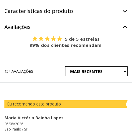
Características do produto
Avaliações
5 de 5 estrelas
99% dos clientes recomendam
ORDENAR
154
AVALIAÇÕES
AVALIAÇÕES
POR
Eu recomendo este produto
Maria Victória Bainha Lopes
05/08/2026
São Paulo /
SP