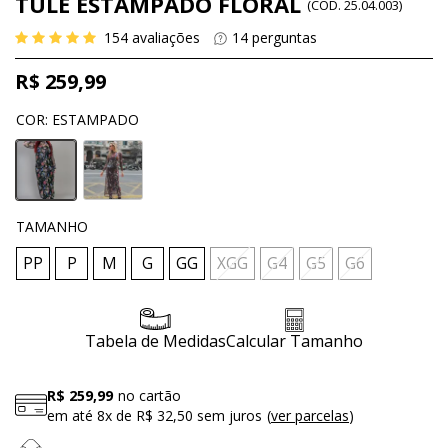
TULE ESTAMPADO FLORAL
(
CÓD.
25.04.003
)
154
avaliações
14
perguntas
R$ 259,99
COR
:
ESTAMPADO
TAMANHO
PP
P
M
G
GG
XGG
G4
G5
G6
Tabela de Medidas
Calcular Tamanho
R$ 259,99
no cartão
em até
8x
de
R$ 32,50
sem juros
ver parcelas