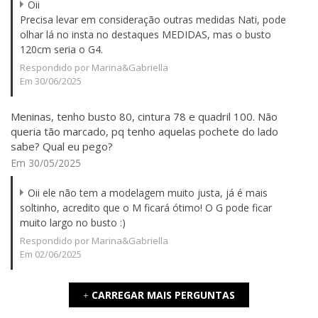
Oii
Precisa levar em consideração outras medidas Nati, pode
olhar lá no insta no destaques MEDIDAS, mas o busto
120cm seria o G4.
Respondido por Marina&Gabriella
Em 30/06/2025
Meninas, tenho busto 80, cintura 78 e quadril 100. Não
queria tão marcado, pq tenho aquelas pochete do lado
sabe? Qual eu pego?
Em 30/05/2025
Oii ele não tem a modelagem muito justa, já é mais
soltinho, acredito que o M ficará ótimo! O G pode ficar
muito largo no busto :)
Respondido por Marina&Gabriella
Em 02/06/2025
CARREGAR MAIS PERGUNTAS
+