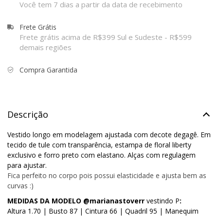
Você tem 7 dias a partir da data de recebimento
Frete Grátis
Frete grátis acima de R$399 Sul e Sudeste - R$599
demais regiões
Compra Garantida
Descrição
Vestido longo em modelagem ajustada com decote degagê. Em
tecido de tule com transparência, estampa de floral liberty
exclusivo e forro preto com elastano. Alças com regulagem
para ajustar.
Fica perfeito no corpo pois possui elasticidade e ajusta bem as
curvas :)
MEDIDAS DA MODELO @marianastoverr
vestindo P
:
Altura 1.70 | Busto 87 | Cintura 66 | Quadril 95 | Manequim