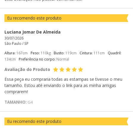
Eu recomendo este produto
Luciana Jomar De Almeida
30/07/2026
São Paulo /
SP
Altura:
167cm
Peso:
110kg
Busto:
119cm
Cintura:
111cm
Quadril:
134cm
Preferência no corpo:
Normal
Avaliação do Produto
Essa peça eu compraria todas as estampas se tivesse o meu
tamanho. Estou até enviando o link para as minha amigas
comprarem!
TAMANHO:
G4
Eu recomendo este produto