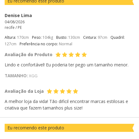
Eu recomendo este produto
Denise Lima
04/08/2026
recife /
PE
Altura:
170cm
Peso:
104kg
Busto:
130cm
Cintura:
97cm
Quadril:
127cm
Preferência no corpo:
Normal
Avaliação do Produto
Lindo e confortável! Eu poderia ter pego um tamanho menor.
TAMANHO:
XGG
Avaliação da Loja
A melhor loja da vida! Tão dificil encontrar marcas estilosas e
criativa que fazem tamanhos plus size!
Eu recomendo este produto