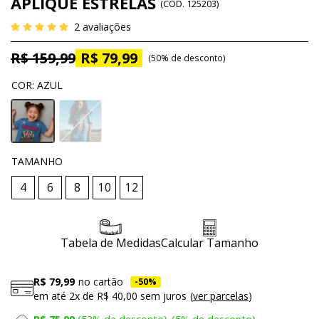
APLIQUE ESTRELAS
(
CÓD.
125203
)
2
avaliações
R$ 159,99
R$ 79,99
50%
de desconto
COR
:
AZUL
TAMANHO
4
6
8
10
12
Tabela de Medidas
Calcular Tamanho
R$ 79,99
no cartão
50%
em até
2x
de
R$ 40,00
sem juros
ver parcelas