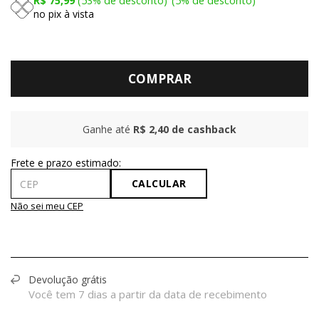
R$ 75,99
53%
de desconto
5%
de desconto
no pix à vista
COMPRAR
Ganhe até
R$ 2,40
de cashback
CALCULAR
Não sei meu CEP
Devolução grátis
Você tem 7 dias a partir da data de recebimento