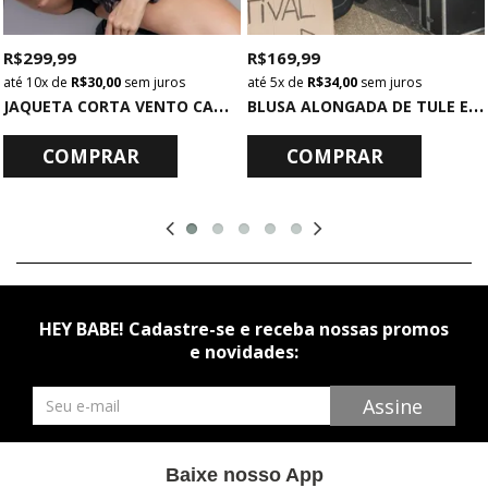
R$ 299,99
R$ 169,99
10x
de
R$ 30,00
sem juros
5x
de
R$ 34,00
sem juros
J
AQUETA CORTA VENTO CAMUFLADA
B
LUSA ALONGADA DE TULE ESTAMPADO
COMPRAR
COMPRAR
HEY BABE! Cadastre-se e receba nossas promos
e novidades:
Newsletter
Assine
Baixe nosso App