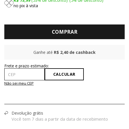
R$ 75,99
53%
de desconto
5%
de desconto
no pix à vista
COMPRAR
Ganhe até
R$ 2,40
de cashback
CALCULAR
Não sei meu CEP
Devolução grátis
Você tem 7 dias a partir da data de recebimento