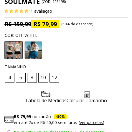
SOULMATE
(
CÓD.
125198
)
1
avaliação
R$ 159,99
R$ 79,99
50%
de desconto
COR
:
OFF WHITE
TAMANHO
4
6
8
10
12
Tabela de Medidas
Calcular Tamanho
R$ 79,99
no cartão
50%
em até
2x
de
R$ 40,00
sem juros
ver parcelas