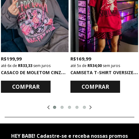
R$ 199,99
R$ 169,99
6x
de
R$ 33,33
sem juros
5x
de
R$ 34,00
sem juros
C
ASACO DE MOLETOM CINZA K-POP LOVER
C
AMISETA T-SHIRT OVERSIZED VERMELHA EUPHORIA
COMPRAR
COMPRAR
HEY BABE! Cadastre-se e receba nossas promos